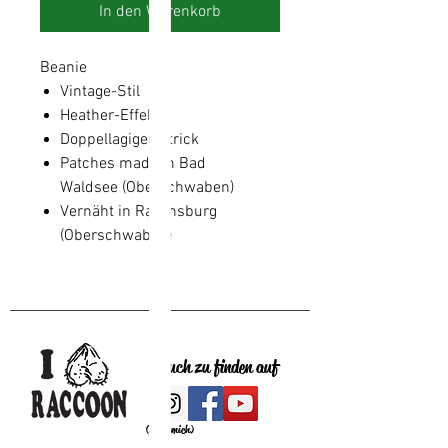
In den Warenkorb
Beanie
Vintage-Stil
Heather-Effekt
Doppellagiger Strick
Patches made in Bad
Waldsee (Oberschwaben)
Vernäht in Ravensburg
(Oberschwaben)
auch zu finden auf
(klick mich)